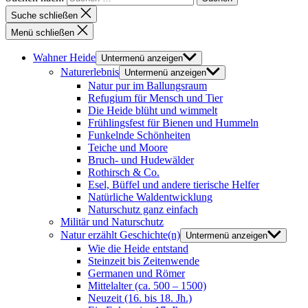
Suche schließen
Menü schließen
Wahner Heide
Untermenü anzeigen
Naturerlebnis
Untermenü anzeigen
Natur pur im Ballungsraum
Refugium für Mensch und Tier
Die Heide blüht und wimmelt
Frühlingsfest für Bienen und Hummeln
Funkelnde Schönheiten
Teiche und Moore
Bruch- und Hudewälder
Rothirsch & Co.
Esel, Büffel und andere tierische Helfer
Natürliche Waldentwicklung
Naturschutz ganz einfach
Militär und Naturschutz
Natur erzählt Geschichte(n)
Untermenü anzeigen
Wie die Heide entstand
Steinzeit bis Zeitenwende
Germanen und Römer
Mittelalter (ca. 500 – 1500)
Neuzeit (16. bis 18. Jh.)