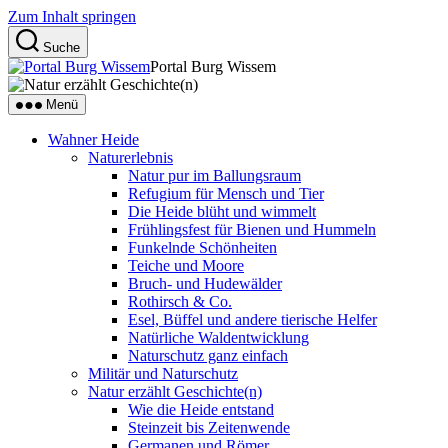
Zum Inhalt springen
Suche
Portal Burg Wissem
Menü
Wahner Heide
Naturerlebnis
Natur pur im Ballungsraum
Refugium für Mensch und Tier
Die Heide blüht und wimmelt
Frühlingsfest für Bienen und Hummeln
Funkelnde Schönheiten
Teiche und Moore
Bruch- und Hudewälder
Rothirsch & Co.
Esel, Büffel und andere tierische Helfer
Natürliche Waldentwicklung
Naturschutz ganz einfach
Militär und Naturschutz
Natur erzählt Geschichte(n)
Wie die Heide entstand
Steinzeit bis Zeitenwende
Germanen und Römer