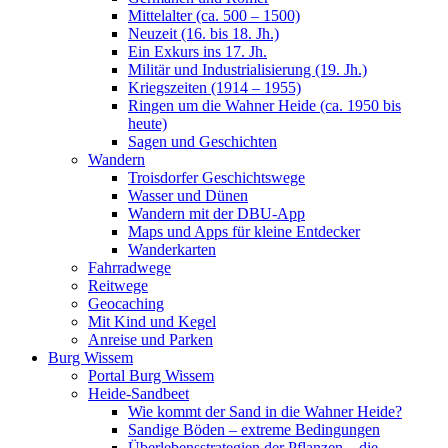
Mittelalter (ca. 500 – 1500)
Neuzeit (16. bis 18. Jh.)
Ein Exkurs ins 17. Jh.
Militär und Industrialisierung (19. Jh.)
Kriegszeiten (1914 – 1955)
Ringen um die Wahner Heide (ca. 1950 bis
heute)
Sagen und Geschichten
Wandern
Troisdorfer Geschichtswege
Wasser und Dünen
Wandern mit der DBU-App
Maps und Apps für kleine Entdecker
Wanderkarten
Fahrradwege
Reitwege
Geocaching
Mit Kind und Kegel
Anreise und Parken
Burg Wissem
Portal Burg Wissem
Heide-Sandbeet
Wie kommt der Sand in die Wahner Heide?
Sandige Böden – extreme Bedingungen
Überlebensstrategien der Pflanzen – die