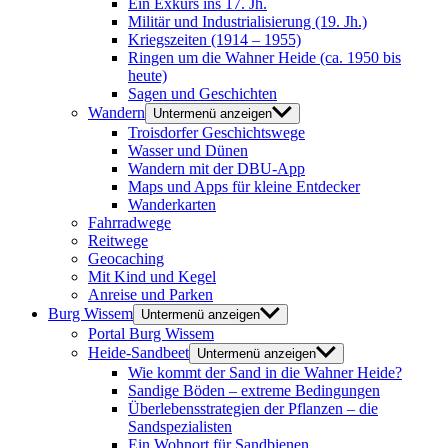
Ein Exkurs ins 17. Jh.
Militär und Industrialisierung (19. Jh.)
Kriegszeiten (1914 – 1955)
Ringen um die Wahner Heide (ca. 1950 bis
heute)
Sagen und Geschichten
Wandern
Untermenü anzeigen
Troisdorfer Geschichtswege
Wasser und Dünen
Wandern mit der DBU-App
Maps und Apps für kleine Entdecker
Wanderkarten
Fahrradwege
Reitwege
Geocaching
Mit Kind und Kegel
Anreise und Parken
Burg Wissem
Untermenü anzeigen
Portal Burg Wissem
Heide-Sandbeet
Untermenü anzeigen
Wie kommt der Sand in die Wahner Heide?
Sandige Böden – extreme Bedingungen
Überlebensstrategien der Pflanzen – die
Sandspezialisten
Ein Wohnort für Sandbienen