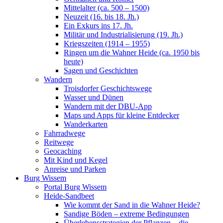
Mittelalter (ca. 500 – 1500)
Neuzeit (16. bis 18. Jh.)
Ein Exkurs ins 17. Jh.
Militär und Industrialisierung (19. Jh.)
Kriegszeiten (1914 – 1955)
Ringen um die Wahner Heide (ca. 1950 bis
heute)
Sagen und Geschichten
Wandern
Troisdorfer Geschichtswege
Wasser und Dünen
Wandern mit der DBU-App
Maps und Apps für kleine Entdecker
Wanderkarten
Fahrradwege
Reitwege
Geocaching
Mit Kind und Kegel
Anreise und Parken
Burg Wissem
Portal Burg Wissem
Heide-Sandbeet
Wie kommt der Sand in die Wahner Heide?
Sandige Böden – extreme Bedingungen
Überlebensstrategien der Pflanzen – die