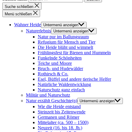
Suche schließen
Menü schließen
Wahner Heide
Untermenü anzeigen
Naturerlebnis
Untermenü anzeigen
Natur pur im Ballungsraum
Refugium für Mensch und Tier
Die Heide blüht und wimmelt
Frühlingsfest für Bienen und Hummeln
Funkelnde Schönheiten
Teiche und Moore
Bruch- und Hudewälder
Rothirsch & Co.
Esel, Büffel und andere tierische Helfer
Natürliche Waldentwicklung
Naturschutz ganz einfach
Militär und Naturschutz
Natur erzählt Geschichte(n)
Untermenü anzeigen
Wie die Heide entstand
Steinzeit bis Zeitenwende
Germanen und Römer
Mittelalter (ca. 500 – 1500)
Neuzeit (16. bis 18. Jh.)