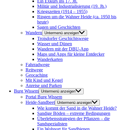
Ein Exkurs ins 17. Jh.
Militär und Industrialisierung (19. Jh.)
Kriegszeiten (1914 – 1955)
Ringen um die Wahner Heide (ca. 1950 bis
heute)
Sagen und Geschichten
Wandern
Untermenü anzeigen
Troisdorfer Geschichtswege
Wasser und Dünen
Wandern mit der DBU-App
Maps und Apps für kleine Entdecker
Wanderkarten
Fahrradwege
Reitwege
Geocaching
Mit Kind und Kegel
Anreise und Parken
Burg Wissem
Untermenü anzeigen
Portal Burg Wissem
Heide-Sandbeet
Untermenü anzeigen
Wie kommt der Sand in die Wahner Heide?
Sandige Böden – extreme Bedingungen
Überlebensstrategien der Pflanzen – die
Sandspezialisten
Ein Wohnort für Sandbienen