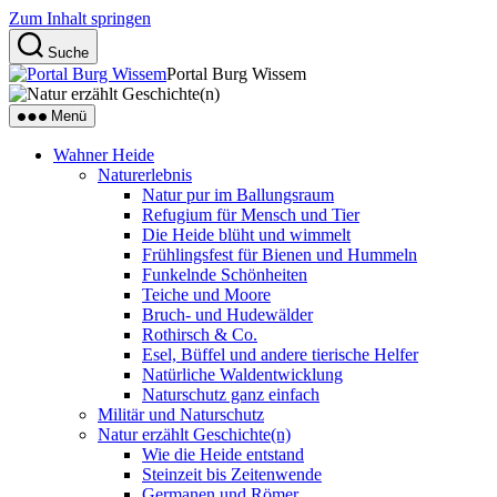
Zum Inhalt springen
Suche
Portal Burg Wissem
Menü
Wahner Heide
Naturerlebnis
Natur pur im Ballungsraum
Refugium für Mensch und Tier
Die Heide blüht und wimmelt
Frühlingsfest für Bienen und Hummeln
Funkelnde Schönheiten
Teiche und Moore
Bruch- und Hudewälder
Rothirsch & Co.
Esel, Büffel und andere tierische Helfer
Natürliche Waldentwicklung
Naturschutz ganz einfach
Militär und Naturschutz
Natur erzählt Geschichte(n)
Wie die Heide entstand
Steinzeit bis Zeitenwende
Germanen und Römer