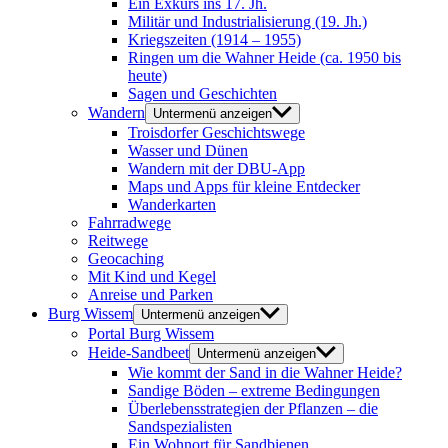
Ein Exkurs ins 17. Jh.
Militär und Industrialisierung (19. Jh.)
Kriegszeiten (1914 – 1955)
Ringen um die Wahner Heide (ca. 1950 bis
heute)
Sagen und Geschichten
Wandern
Untermenü anzeigen
Troisdorfer Geschichtswege
Wasser und Dünen
Wandern mit der DBU-App
Maps und Apps für kleine Entdecker
Wanderkarten
Fahrradwege
Reitwege
Geocaching
Mit Kind und Kegel
Anreise und Parken
Burg Wissem
Untermenü anzeigen
Portal Burg Wissem
Heide-Sandbeet
Untermenü anzeigen
Wie kommt der Sand in die Wahner Heide?
Sandige Böden – extreme Bedingungen
Überlebensstrategien der Pflanzen – die
Sandspezialisten
Ein Wohnort für Sandbienen