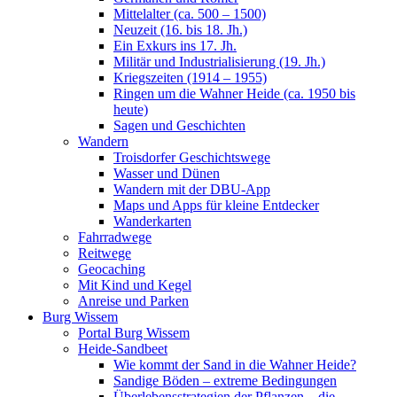
Mittelalter (ca. 500 – 1500)
Neuzeit (16. bis 18. Jh.)
Ein Exkurs ins 17. Jh.
Militär und Industrialisierung (19. Jh.)
Kriegszeiten (1914 – 1955)
Ringen um die Wahner Heide (ca. 1950 bis
heute)
Sagen und Geschichten
Wandern
Troisdorfer Geschichtswege
Wasser und Dünen
Wandern mit der DBU-App
Maps und Apps für kleine Entdecker
Wanderkarten
Fahrradwege
Reitwege
Geocaching
Mit Kind und Kegel
Anreise und Parken
Burg Wissem
Portal Burg Wissem
Heide-Sandbeet
Wie kommt der Sand in die Wahner Heide?
Sandige Böden – extreme Bedingungen
Überlebensstrategien der Pflanzen – die