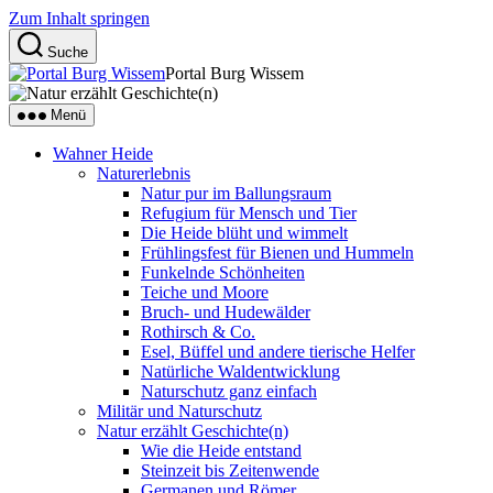
Zum Inhalt springen
Suche
Portal Burg Wissem
Menü
Wahner Heide
Naturerlebnis
Natur pur im Ballungsraum
Refugium für Mensch und Tier
Die Heide blüht und wimmelt
Frühlingsfest für Bienen und Hummeln
Funkelnde Schönheiten
Teiche und Moore
Bruch- und Hudewälder
Rothirsch & Co.
Esel, Büffel und andere tierische Helfer
Natürliche Waldentwicklung
Naturschutz ganz einfach
Militär und Naturschutz
Natur erzählt Geschichte(n)
Wie die Heide entstand
Steinzeit bis Zeitenwende
Germanen und Römer