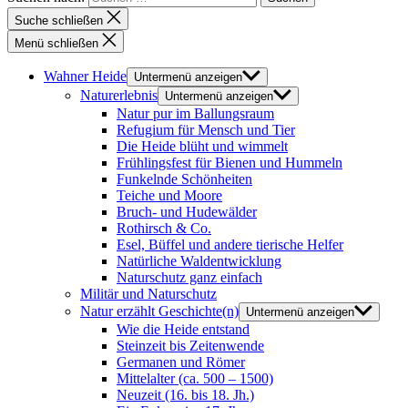
Suche schließen
Menü schließen
Wahner Heide
Untermenü anzeigen
Naturerlebnis
Untermenü anzeigen
Natur pur im Ballungsraum
Refugium für Mensch und Tier
Die Heide blüht und wimmelt
Frühlingsfest für Bienen und Hummeln
Funkelnde Schönheiten
Teiche und Moore
Bruch- und Hudewälder
Rothirsch & Co.
Esel, Büffel und andere tierische Helfer
Natürliche Waldentwicklung
Naturschutz ganz einfach
Militär und Naturschutz
Natur erzählt Geschichte(n)
Untermenü anzeigen
Wie die Heide entstand
Steinzeit bis Zeitenwende
Germanen und Römer
Mittelalter (ca. 500 – 1500)
Neuzeit (16. bis 18. Jh.)