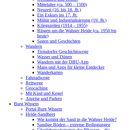
Mittelalter (ca. 500 – 1500)
Neuzeit (16. bis 18. Jh.)
Ein Exkurs ins 17. Jh.
Militär und Industrialisierung (19. Jh.)
Kriegszeiten (1914 – 1955)
Ringen um die Wahner Heide (ca. 1950 bis
heute)
Sagen und Geschichten
Wandern
Troisdorfer Geschichtswege
Wasser und Dünen
Wandern mit der DBU-App
Maps und Apps für kleine Entdecker
Wanderkarten
Fahrradwege
Reitwege
Geocaching
Mit Kind und Kegel
Anreise und Parken
Burg Wissem
Portal Burg Wissem
Heide-Sandbeet
Wie kommt der Sand in die Wahner Heide?
Sandige Böden – extreme Bedingungen
Überlebensstrategien der Pflanzen – die