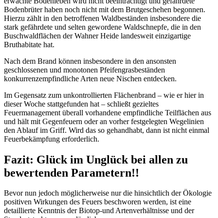
erwachte Bodenleben wird nicht beeinträchtigt und gefährdete
Bodenbrüter haben noch nicht mit dem Brutgeschehen begonnen.
Hierzu zählt in den betroffenen Waldbeständen insbesondere die
stark gefährdete und selten gewordene Waldschnepfe, die in den
Buschwaldflächen der Wahner Heide landesweit einzigartige
Bruthabitate hat.
Nach dem Brand können insbesondere in den ansonsten
geschlossenen und monotonen Pfeifengrasbeständen
konkurrenzempfindliche Arten neue Nischen entdecken.
Im Gegensatz zum unkontrollierten Flächenbrand – wie er hier in
dieser Woche stattgefunden hat – schließt gezieltes
Feuermanagement überall vorhandene empfindliche Teilflächen aus
und hält mit Gegenfeuern oder an vorher festgelegten Wegelinien
den Ablauf im Griff. Wird das so gehandhabt, dann ist nicht einmal
Feuerbekämpfung erforderlich.
Fazit: Glück im Unglück bei allen zu
bewertenden Parametern!!
Bevor nun jedoch möglicherweise nur die hinsichtlich der Ökologie
positiven Wirkungen des Feuers beschworen werden, ist eine
detaillierte Kenntnis der Biotop-und Artenverhältnisse und der