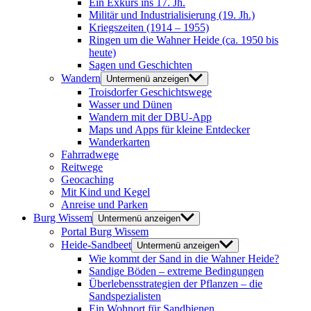
Ein Exkurs ins 17. Jh.
Militär und Industrialisierung (19. Jh.)
Kriegszeiten (1914 – 1955)
Ringen um die Wahner Heide (ca. 1950 bis
heute)
Sagen und Geschichten
Wandern
Untermenü anzeigen
Troisdorfer Geschichtswege
Wasser und Dünen
Wandern mit der DBU-App
Maps und Apps für kleine Entdecker
Wanderkarten
Fahrradwege
Reitwege
Geocaching
Mit Kind und Kegel
Anreise und Parken
Burg Wissem
Untermenü anzeigen
Portal Burg Wissem
Heide-Sandbeet
Untermenü anzeigen
Wie kommt der Sand in die Wahner Heide?
Sandige Böden – extreme Bedingungen
Überlebensstrategien der Pflanzen – die
Sandspezialisten
Ein Wohnort für Sandbienen