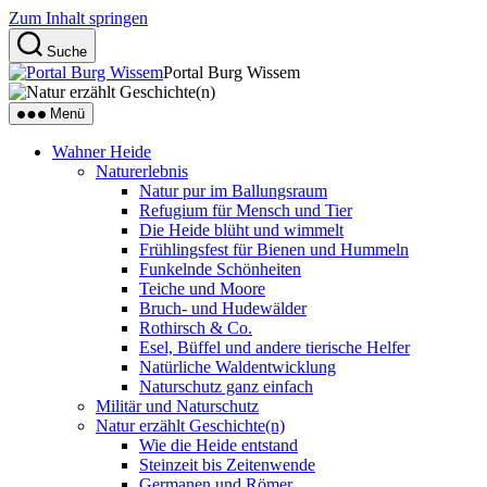
Zum Inhalt springen
Suche
Portal Burg Wissem
Menü
Wahner Heide
Naturerlebnis
Natur pur im Ballungsraum
Refugium für Mensch und Tier
Die Heide blüht und wimmelt
Frühlingsfest für Bienen und Hummeln
Funkelnde Schönheiten
Teiche und Moore
Bruch- und Hudewälder
Rothirsch & Co.
Esel, Büffel und andere tierische Helfer
Natürliche Waldentwicklung
Naturschutz ganz einfach
Militär und Naturschutz
Natur erzählt Geschichte(n)
Wie die Heide entstand
Steinzeit bis Zeitenwende
Germanen und Römer