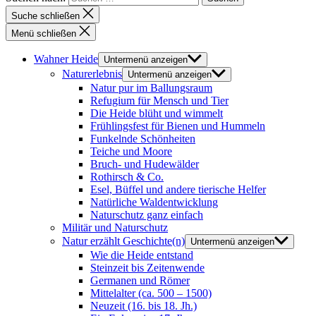
Suche schließen
Menü schließen
Wahner Heide
Untermenü anzeigen
Naturerlebnis
Untermenü anzeigen
Natur pur im Ballungsraum
Refugium für Mensch und Tier
Die Heide blüht und wimmelt
Frühlingsfest für Bienen und Hummeln
Funkelnde Schönheiten
Teiche und Moore
Bruch- und Hudewälder
Rothirsch & Co.
Esel, Büffel und andere tierische Helfer
Natürliche Waldentwicklung
Naturschutz ganz einfach
Militär und Naturschutz
Natur erzählt Geschichte(n)
Untermenü anzeigen
Wie die Heide entstand
Steinzeit bis Zeitenwende
Germanen und Römer
Mittelalter (ca. 500 – 1500)
Neuzeit (16. bis 18. Jh.)